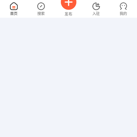
招聘经理
面议
首页
搜索
入驻
我的
发布
08-06
性别不限
经验不限
肥城市理想房产服务有限公司
申请
山东省泰安市肥城市肥城市刘庄大街东首路北
国际贸易专员
面议
招聘信息
求职简历
08-06
性别不限
经验不限
泰安玥欣工贸有限公司
申请
山东省泰安市泰山区泰安市岱宗大街317号
人事部经理
面议
08-06
性别不限
经验不限
山东华舜和富投资有限公司
申请
山东省济南市市中区舜耕路28号舜华园1号楼1701